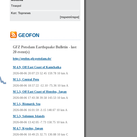
Moldova
Tiraspol
Κατ: Topnews
[περισσότερα]
GEOFON
GFZ Potsdam Earthquake Bulletin - last
20 event(s)
http://geofon.gfz-potsdam.de/
M 4.9, Off East Coast of Kamchatka
2026-08-06 20:07:23 52.45 159.78 10 km A
M 5.1, Central Peru
2026-08-06 18:57:22 -12.10 -75.36 10 km A
M 5.3, Off East Coast of Honshu, Japan
2026-08-06 17:43:38 39.58 143.53 10 km A
M 5.1, Bismarck Sea
2026-08-06 16:01:59 -3.15 148.67 10 km A
M 5.3, Solomon Islands
2026-08-06 13:42:05 -7.73 158.75 10 km A
M 4.7, Kyushu, Japan
2026-08-06 10:49:25 32.71 130.88 10 km C