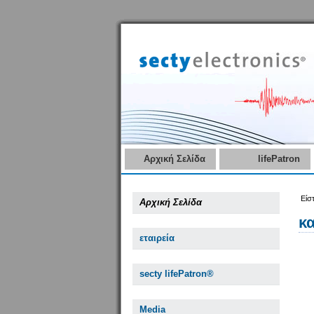
Αρχική Σελίδα
lifePatron
Είσ
Αρχική Σελίδα
κ
εταιρεία
secty lifePatron®
Media