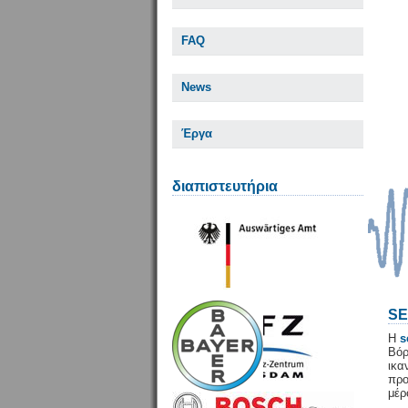
FAQ
News
Έργα
διαπιστευτήρια
SE
Η
s
Βόρ
ικ
προ
μέρ