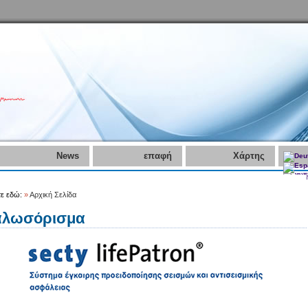
News
επαφή
Χάρτης
τε εδώ:
»
Αρχική Σελίδα
αλωσόρισμα