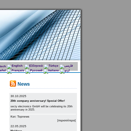
News
30.10.2025
20th company anniversary! Special Offer!
secty electronics GmbH will be celebrating its 20th
anniversary in 2025.
Κατ: Topnews
[περισσότερα]
22.05.2025