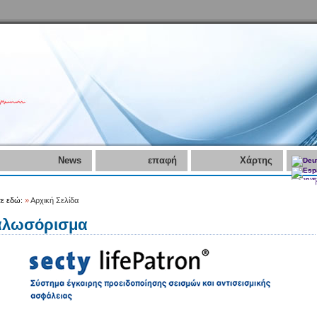
News
επαφή
Χάρτης
τε εδώ:
»
Αρχική Σελίδα
αλωσόρισμα