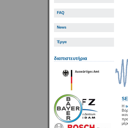
FAQ
News
Έργα
διαπιστευτήρια
SE
Η
s
Βόρ
ικ
προ
μέρ