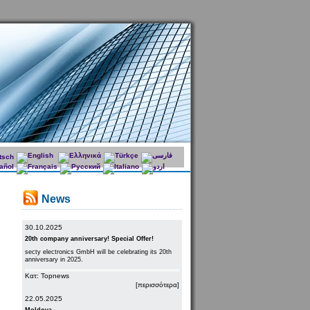
News
30.10.2025
20th company anniversary! Special Offer!
secty electronics GmbH will be celebrating its 20th
anniversary in 2025.
Κατ: Topnews
[περισσότερα]
22.05.2025