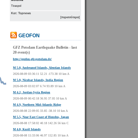
Moldova
Tiraspol
Κατ: Topnews
[περισσότερα]
GEOFON
GFZ Potsdam Earthquake Bulletin - last
20 event(s)
http://geofon.gfz-potsdam.de/
M 5.0, Andreanof Islands, Aleutian Islands
2026-08-09 03:36:11 52.21 -173.38 10 km A
M 5.0, Nicobar Islands, India Region
2026-08-09 03:02:07 6.74 93.89 10 km A
M 4.2, Jordan-Syria Region
2026-08-09 00:42:18 36.95 37.05 10 km A
M 4.9, Northern Mid-Atlantic Ridge
2026-08-08 22:09:05 33.85 -38.10 10 km A
M 5.5, Near East Coast of Honshu, Japan
2026-08-08 17:58:02 40.18 142.26 56 km C
M 4.8, Kuril Islands
2026-08-08 15:33:06 46.97 152.85 10 km A