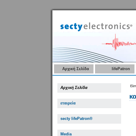
Αρχική Σελίδα
lifePatron
Είσ
Αρχική Σελίδα
κ
εταιρεία
secty lifePatron®
Media