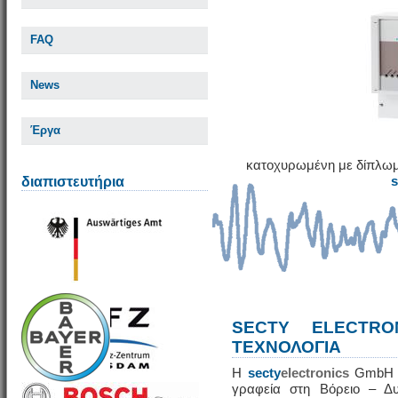
FAQ
News
Έργα
κατοχυρωμένη με δίπλωμ
διαπιστευτήρια
SECTY ELECTRO
ΤΕΧΝΟΛΟΓΙΑ
Η
secty
electronics
GmbH εί
γραφεία στη Βόρειο – Δυ