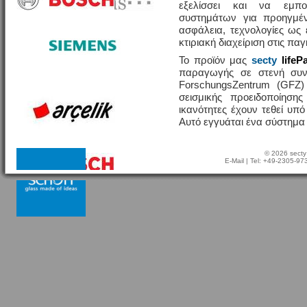
εξελίσσει και να εμπο
συστημάτων για προηγμέν
ασφάλεια, τεχνολογίες ω
κτιριακή διαχείριση στις πα
Το προϊόν μας
secty
lifeP
παραγωγής σε στενή συν
ForschungsZentrum (GFZ
σεισμικής προειδοποίησης
ικανότητες έχουν τεθεί υπ
Αυτό εγγυάται ένα σύστημα
© 2026 secty
E-Mail
| Tel: +49-2305-9