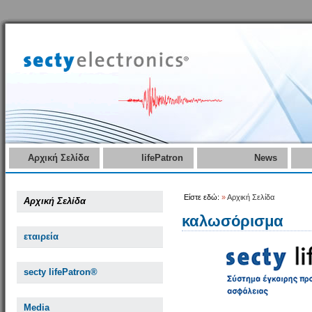
Αρχική Σελίδα
lifePatron
News
Είστε εδώ:
»
Αρχική Σελίδα
Αρχική Σελίδα
καλωσόρισμα
εταιρεία
secty lifePatron®
Media