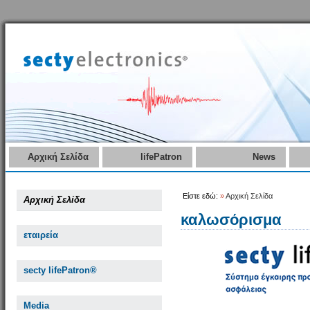
Αρχική Σελίδα
lifePatron
News
Είστε εδώ:
»
Αρχική Σελίδα
Αρχική Σελίδα
καλωσόρισμα
εταιρεία
secty lifePatron®
Media