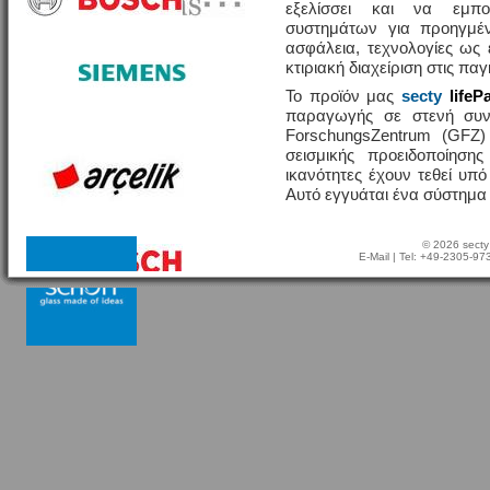
εξελίσσει και να εμπο
συστημάτων για προηγμέν
ασφάλεια, τεχνολογίες ω
κτιριακή διαχείριση στις πα
Το προϊόν μας
secty
lifeP
παραγωγής σε στενή συν
ForschungsZentrum (GFZ
σεισμικής προειδοποίησης
ικανότητες έχουν τεθεί υπ
Αυτό εγγυάται ένα σύστημα
© 2026 secty
E-Mail
| Tel: +49-2305-9