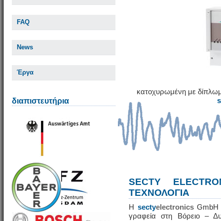
FAQ
News
Έργα
κατοχυρωμένη με δίπλωμ
διαπιστευτήρια
SECTY ELECTRO
ΤΕΧΝΟΛΟΓΙΑ
Η
secty
electronics
GmbH εί
γραφεία στη Βόρειο – Δυ