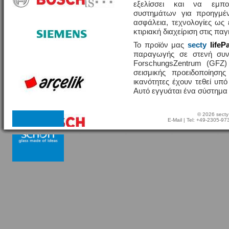
εξελίσσει και να εμπο
συστημάτων για προηγμέν
ασφάλεια, τεχνολογίες ω
κτιριακή διαχείριση στις πα
Το προϊόν μας
secty
lifeP
παραγωγής σε στενή συν
ForschungsZentrum (GFZ
σεισμικής προειδοποίησης
ικανότητες έχουν τεθεί υπ
Αυτό εγγυάται ένα σύστημα
© 2026 secty
E-Mail
| Tel: +49-2305-9