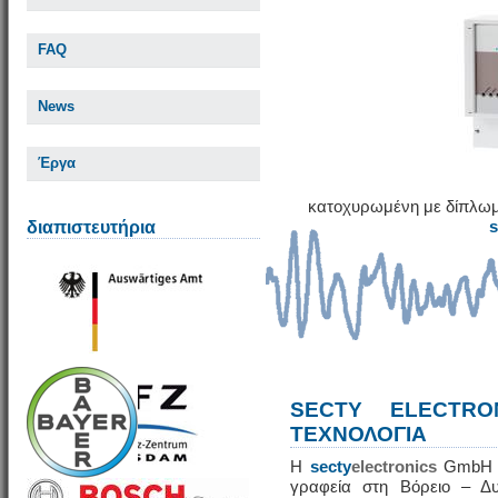
FAQ
News
Έργα
κατοχυρωμένη με δίπλωμ
διαπιστευτήρια
SECTY ELECTRO
ΤΕΧΝΟΛΟΓΙΑ
Η
secty
electronics
GmbH εί
γραφεία στη Βόρειο – Δυ