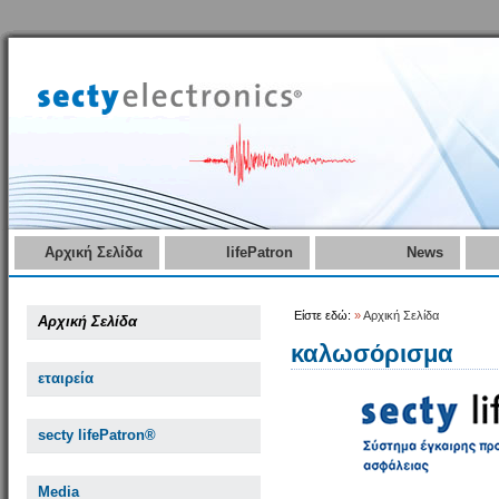
Αρχική Σελίδα
lifePatron
News
Είστε εδώ:
»
Αρχική Σελίδα
Αρχική Σελίδα
καλωσόρισμα
εταιρεία
secty lifePatron®
Media