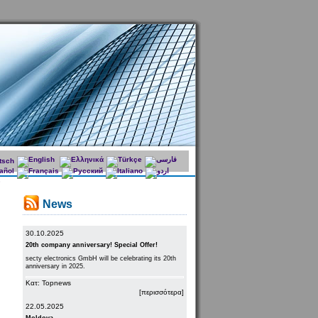
News
30.10.2025
20th company anniversary! Special Offer!
secty electronics GmbH will be celebrating its 20th
anniversary in 2025.
Κατ: Topnews
[περισσότερα]
22.05.2025