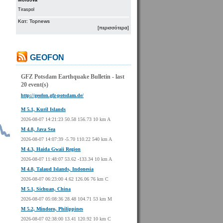
Moldova
Tiraspol
Κατ: Topnews
[περισσότερα]
GEOFON
GFZ Potsdam Earthquake Bulletin - last
20 event(s)
http://geofon.gfz-potsdam.de/
M 5.1, Kuril Islands
2026-08-07 14:21:23 50.58 156.73 10 km A
M 4.8, Java Sea
2026-08-07 14:07:39 -5.70 110.22 540 km A
M 4.3, Haida Gwaii Region
2026-08-07 11:48:07 53.62 -133.34 10 km A
M 4.8, Talaud Islands, Indonesia
2026-08-07 06:23:00 4.62 126.06 76 km C
M 5.1, Sichuan, China
2026-08-07 05:08:36 28.48 104.71 53 km M
M 5.2, Mindoro, Philippines
2026-08-07 02:38:00 13.41 120.92 10 km C