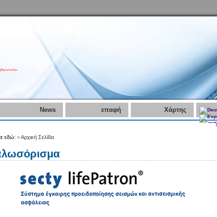
News
επαφή
Χάρτης
τε εδώ:
»
Αρχική Σελίδα
αλωσόρισμα