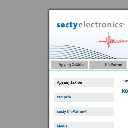
Αρχική Σελίδα
lifePatron
Είσ
Αρχική Σελίδα
κ
εταιρεία
secty lifePatron®
Media