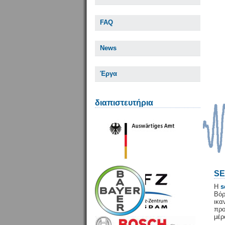
FAQ
News
Έργα
διαπιστευτήρια
SE
Η
s
Βόρ
ικ
προ
μέρ