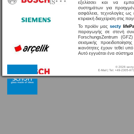
εξελίσσει και να εμπο
συστημάτων για προηγμέν
ασφάλεια, τεχνολογίες ω
κτιριακή διαχείριση στις πα
Το προϊόν μας
secty
lifeP
παραγωγής σε στενή συν
ForschungsZentrum (GFZ
σεισμικής προειδοποίησης
ικανότητες έχουν τεθεί υπ
Αυτό εγγυάται ένα σύστημα
© 2026 secty
E-Mail
| Tel: +49-2305-9