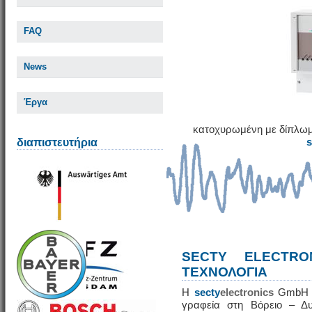
FAQ
News
Έργα
κατοχυρωμένη με δίπλωμ
διαπιστευτήρια
SECTY ELECTRO
ΤΕΧΝΟΛΟΓΙΑ
Η
secty
electronics
GmbH εί
γραφεία στη Βόρειο – Δυ