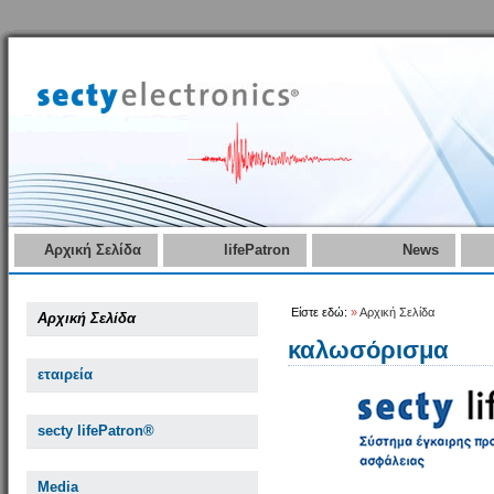
Αρχική Σελίδα
lifePatron
News
Είστε εδώ:
»
Αρχική Σελίδα
Αρχική Σελίδα
καλωσόρισμα
εταιρεία
secty lifePatron®
Media