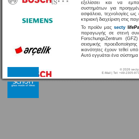
εξελίσσει και να εμπο
συστημάτων για προηγμέν
ασφάλεια, τεχνολογίες ω
κτιριακή διαχείριση στις πα
Το προϊόν μας
secty
lifeP
παραγωγής σε στενή συν
ForschungsZentrum (GFZ
σεισμικής προειδοποίησης
ικανότητες έχουν τεθεί υπ
Αυτό εγγυάται ένα σύστημα
© 2026 secty
E-Mail
| Tel: +49-2305-9