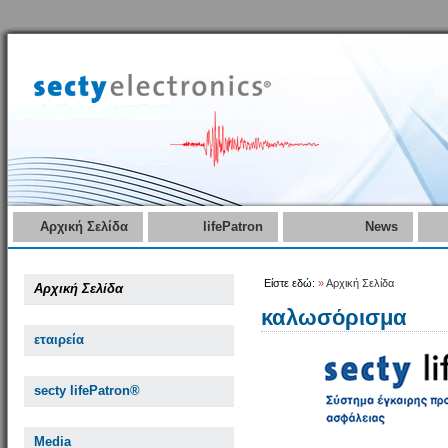
Αρχική Σελίδα
lifePatron
News
Είστε εδώ:
»
Αρχική Σελίδα
Αρχική Σελίδα
καλωσόρισμα
εταιρεία
secty lifePatron®
Media