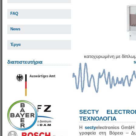
FAQ
News
Έργα
κατοχυρωμένη με δίπλωμ
διαπιστευτήρια
SECTY ELECTRO
ΤΕΧΝΟΛΟΓΙΑ
Η
secty
electronics
GmbH εί
γραφεία στη Βόρειο – Δυ