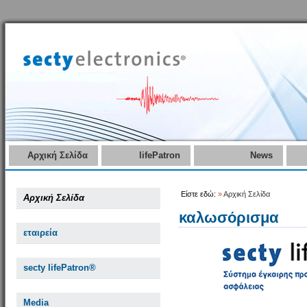
Αρχική Σελίδα
lifePatron
News
Είστε εδώ:
»
Αρχική Σελίδα
Αρχική Σελίδα
καλωσόρισμα
εταιρεία
secty lifePatron®
Media