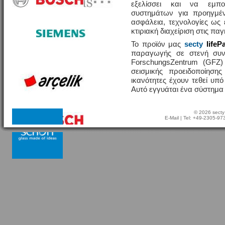
εξελίσσει και να εμπο
συστημάτων για προηγμέν
ασφάλεια, τεχνολογίες ω
κτιριακή διαχείριση στις πα
Το προϊόν μας
secty
lifeP
παραγωγής σε στενή συν
ForschungsZentrum (GFZ
σεισμικής προειδοποίησης
ικανότητες έχουν τεθεί υπ
Αυτό εγγυάται ένα σύστημα
© 2026 secty
E-Mail
| Tel: +49-2305-9