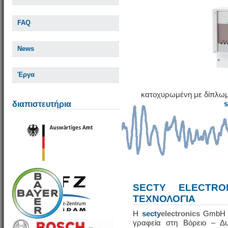
FAQ
News
Έργα
κατοχυρωμένη με δίπλωμ
διαπιστευτήρια
SECTY ELECTRO
ΤΕΧΝΟΛΟΓΙΑ
Η
secty
electronics
GmbH εί
γραφεία στη Βόρειο – Δυ