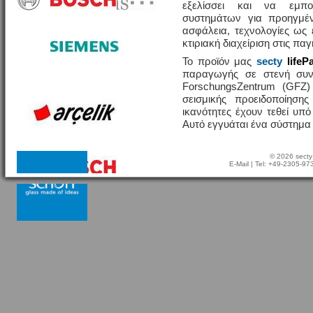
εξελίσσει και να εμπο
συστημάτων για προηγμέν
ασφάλεια, τεχνολογίες ω
κτιριακή διαχείριση στις πα
Το προϊόν μας
secty
lifeP
παραγωγής σε στενή συν
ForschungsZentrum (GFZ
σεισμικής προειδοποίησης
ικανότητες έχουν τεθεί υπ
Αυτό εγγυάται ένα σύστημα
© 2026 secty
E-Mail
| Tel: +49-2305-9