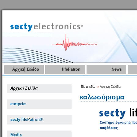
Αρχική Σελίδα
lifePatron
News
Είστε εδώ:
»
Αρχική Σελίδα
Αρχική Σελίδα
καλωσόρισμα
εταιρεία
secty lifePatron®
Media