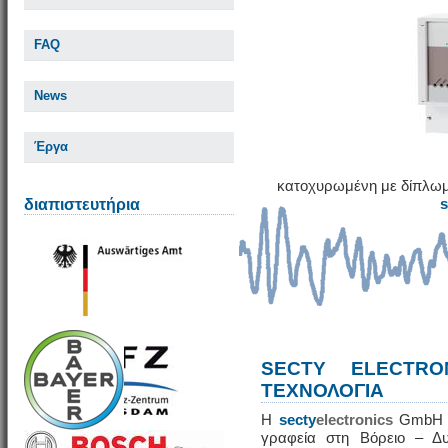
FAQ
News
Έργα
κατοχυρωμένη με δίπλωμ
διαπιστευτήρια
SECTY ELECTRO
ΤΕΧΝΟΛΟΓΙΑ
Η
secty
electronics
GmbH εί
γραφεία στη Βόρειο – Δυ