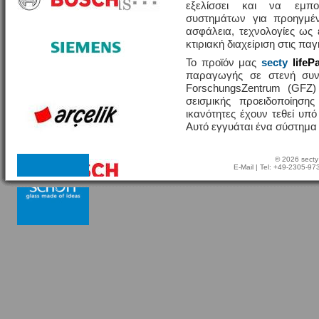
εξελίσσει και να εμπο
συστημάτων για προηγμέν
ασφάλεια, τεχνολογίες ω
κτιριακή διαχείριση στις πα
Το προϊόν μας
secty
lifeP
παραγωγής σε στενή συν
ForschungsZentrum (GFZ
σεισμικής προειδοποίησης
ικανότητες έχουν τεθεί υπ
Αυτό εγγυάται ένα σύστημα
© 2026 secty
E-Mail
| Tel: +49-2305-9