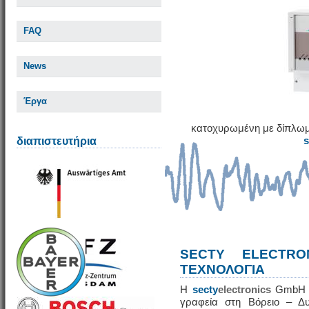
FAQ
News
Έργα
κατοχυρωμένη με δίπλωμ
διαπιστευτήρια
SECTY ELECTRO
ΤΕΧΝΟΛΟΓΙΑ
Η
secty
electronics
GmbH εί
γραφεία στη Βόρειο – Δυ