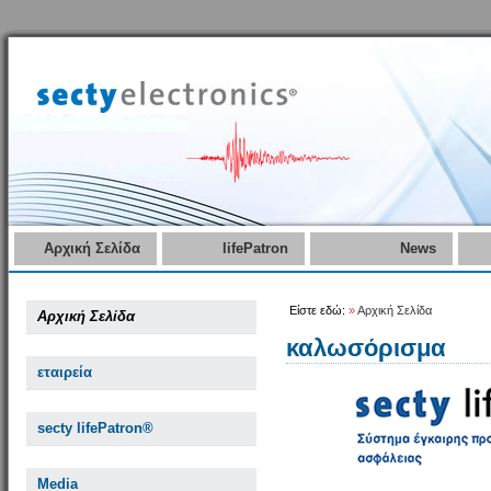
Αρχική Σελίδα
lifePatron
News
Είστε εδώ:
»
Αρχική Σελίδα
Αρχική Σελίδα
καλωσόρισμα
εταιρεία
secty lifePatron®
Media