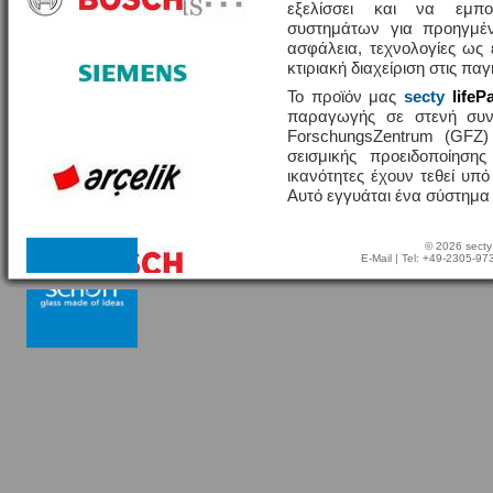
εξελίσσει και να εμπο
συστημάτων για προηγμέν
ασφάλεια, τεχνολογίες ω
κτιριακή διαχείριση στις πα
Το προϊόν μας
secty
lifeP
παραγωγής σε στενή συν
ForschungsZentrum (GFZ
σεισμικής προειδοποίησης
ικανότητες έχουν τεθεί υπ
Αυτό εγγυάται ένα σύστημα
© 2026 secty
E-Mail
| Tel: +49-2305-9