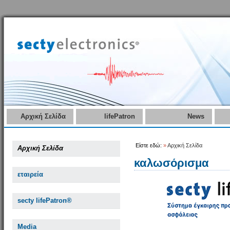
Αρχική Σελίδα
lifePatron
News
Είστε εδώ:
»
Αρχική Σελίδα
Αρχική Σελίδα
καλωσόρισμα
εταιρεία
secty lifePatron®
Media