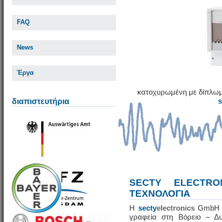
FAQ
News
Έργα
κατοχυρωμένη με δίπλωμ
διαπιστευτήρια
SECTY ELECTRO
ΤΕΧΝΟΛΟΓΙΑ
Η
secty
electronics
GmbH εί
γραφεία στη Βόρειο – Δυ