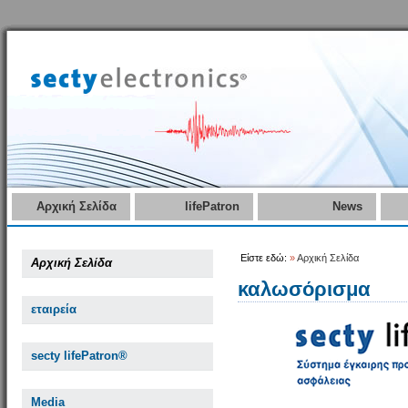
Αρχική Σελίδα
lifePatron
News
Είστε εδώ:
»
Αρχική Σελίδα
Αρχική Σελίδα
καλωσόρισμα
εταιρεία
secty lifePatron®
Media