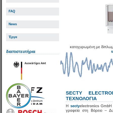
FAQ
News
Έργα
κατοχυρωμένη με δίπλωμ
διαπιστευτήρια
SECTY ELECTRO
ΤΕΧΝΟΛΟΓΙΑ
Η
secty
electronics
GmbH εί
γραφεία στη Βόρειο – Δυ