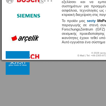
εξελίσσει και να εμπο
συστημάτων για προηγμέν
ασφάλεια, τεχνολογίες ω
κτιριακή διαχείριση στις πα
Το προϊόν μας
secty
lifeP
παραγωγής σε στενή συν
ForschungsZentrum (GFZ
σεισμικής προειδοποίησης
ικανότητες έχουν τεθεί υπ
Αυτό εγγυάται ένα σύστημα
© 2026 secty
E-Mail
| Tel: +49-2305-9