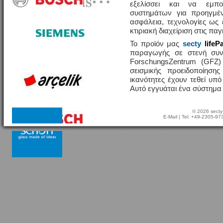
εξελίσσει και να εμπο
συστημάτων για προηγμέν
ασφάλεια, τεχνολογίες ω
κτιριακή διαχείριση στις πα
Το προϊόν μας
secty
lifeP
παραγωγής σε στενή συν
ForschungsZentrum (GFZ
σεισμικής προειδοποίησης
ικανότητες έχουν τεθεί υπ
Αυτό εγγυάται ένα σύστημα
© 2026 secty
E-Mail
| Tel: +49-2305-9