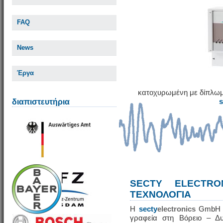
FAQ
News
Έργα
κατοχυρωμένη με δίπλωμ
διαπιστευτήρια
SECTY ELECTRO
ΤΕΧΝΟΛΟΓΙΑ
Η
secty
electronics
GmbH εί
γραφεία στη Βόρειο – Δυ