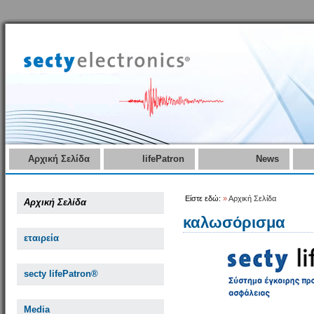
Αρχική Σελίδα
lifePatron
News
Είστε εδώ:
»
Αρχική Σελίδα
Αρχική Σελίδα
καλωσόρισμα
εταιρεία
secty lifePatron®
Media