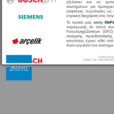
εξελίσσει και να εμπο
συστημάτων για προηγμέν
ασφάλεια, τεχνολογίες ω
κτιριακή διαχείριση στις πα
Το προϊόν μας
secty
lifeP
παραγωγής σε στενή συν
ForschungsZentrum (GFZ
σεισμικής προειδοποίησης
ικανότητες έχουν τεθεί υπ
Αυτό εγγυάται ένα σύστημα
© 2026 secty
E-Mail
| Tel: +49-2305-9