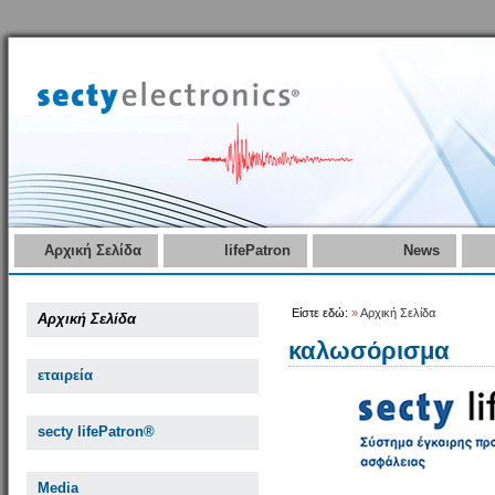
Αρχική Σελίδα
lifePatron
News
Είστε εδώ:
»
Αρχική Σελίδα
Αρχική Σελίδα
καλωσόρισμα
εταιρεία
secty lifePatron®
Media