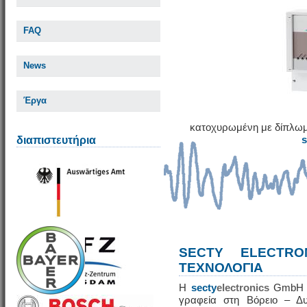
FAQ
News
Έργα
κατοχυρωμένη με δίπλωμ
διαπιστευτήρια
SECTY ELECTRO
ΤΕΧΝΟΛΟΓΙΑ
Η
secty
electronics
GmbH εί
γραφεία στη Βόρειο – Δυ