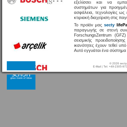
εξελίσσει και να εμπο
συστημάτων για προηγμέν
ασφάλεια, τεχνολογίες ω
κτιριακή διαχείριση στις πα
Το προϊόν μας
secty
lifeP
παραγωγής σε στενή συν
ForschungsZentrum (GFZ
σεισμικής προειδοποίησης
ικανότητες έχουν τεθεί υπ
Αυτό εγγυάται ένα σύστημα
© 2026 secty
E-Mail
| Tel: +49-2305-9