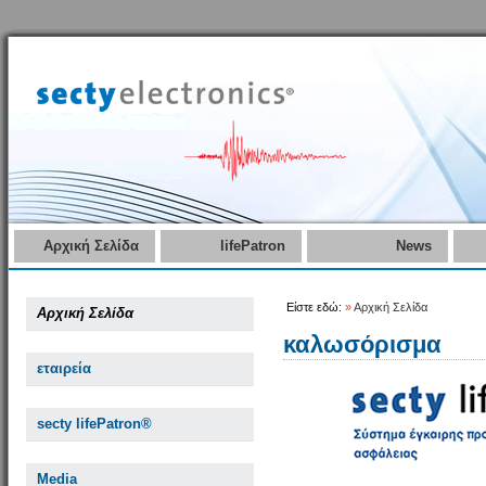
Αρχική Σελίδα
lifePatron
News
Είστε εδώ:
»
Αρχική Σελίδα
Αρχική Σελίδα
καλωσόρισμα
εταιρεία
secty lifePatron®
Media