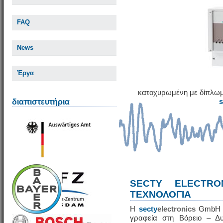
FAQ
News
Έργα
κατοχυρωμένη με δίπλωμ
διαπιστευτήρια
SECTY ELECTRO
ΤΕΧΝΟΛΟΓΙΑ
Η
secty
electronics
GmbH εί
γραφεία στη Βόρειο – Δυ