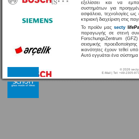
εξελίσσει και να εμπο
συστημάτων για προηγμέν
ασφάλεια, τεχνολογίες ω
κτιριακή διαχείριση στις πα
Το προϊόν μας
secty
lifeP
παραγωγής σε στενή συν
ForschungsZentrum (GFZ
σεισμικής προειδοποίησης
ικανότητες έχουν τεθεί υπ
Αυτό εγγυάται ένα σύστημα
© 2026 secty
E-Mail
| Tel: +49-2305-9