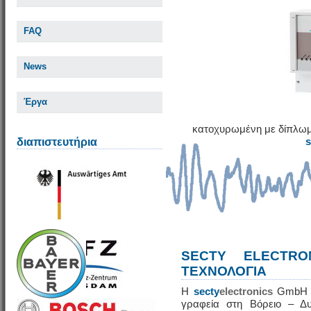
FAQ
News
Έργα
κατοχυρωμένη με δίπλωμ
διαπιστευτήρια
SECTY ELECTRO
ΤΕΧΝΟΛΟΓΙΑ
Η
secty
electronics
GmbH εί
γραφεία στη Βόρειο – Δυ