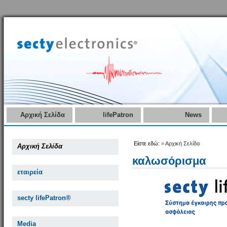
Αρχική Σελίδα
lifePatron
News
Είστε εδώ:
»
Αρχική Σελίδα
Αρχική Σελίδα
καλωσόρισμα
εταιρεία
secty lifePatron®
Media