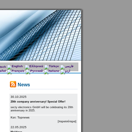
News
30.10.2025
20th company anniversary! Special Offer!
secty electronics GmbH will be celebrating its 20th
anniversary in 2025.
Κατ: Topnews
[περισσότερα]
22.05.2025