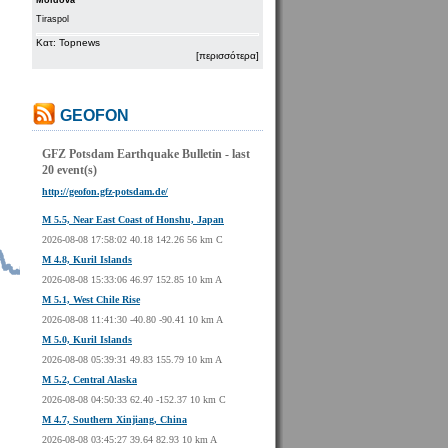
Moldova
Tiraspol
Κατ: Topnews
[περισσότερα]
GEOFON
GFZ Potsdam Earthquake Bulletin - last
20 event(s)
http://geofon.gfz-potsdam.de/
M 5.5, Near East Coast of Honshu, Japan
2026-08-08 17:58:02 40.18 142.26 56 km C
M 4.8, Kuril Islands
2026-08-08 15:33:06 46.97 152.85 10 km A
M 5.1, West Chile Rise
2026-08-08 11:41:30 -40.80 -90.41 10 km A
M 5.0, Kuril Islands
2026-08-08 05:39:31 49.83 155.79 10 km A
M 5.2, Central Alaska
2026-08-08 04:50:33 62.40 -152.37 10 km C
M 4.7, Southern Xinjiang, China
2026-08-08 03:45:27 39.64 82.93 10 km A