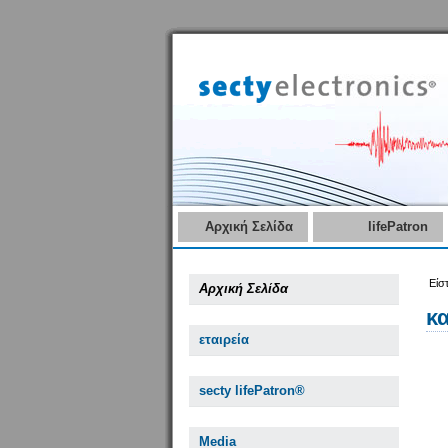
Αρχική Σελίδα
lifePatron
Είσ
Αρχική Σελίδα
κ
εταιρεία
secty lifePatron®
Media