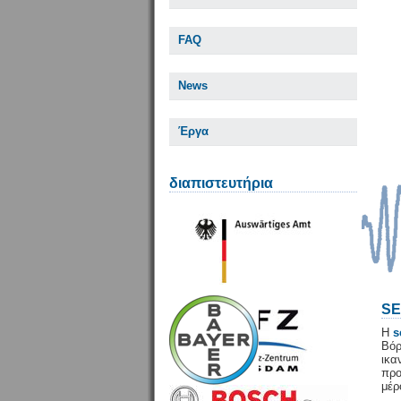
FAQ
News
Έργα
διαπιστευτήρια
SE
Η
s
Βόρ
ικ
προ
μέρ