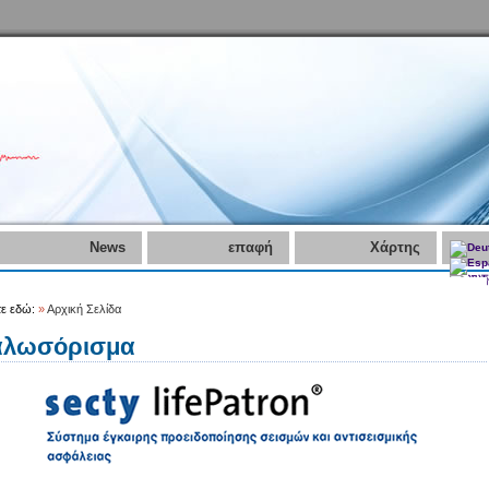
News
επαφή
Χάρτης
τε εδώ:
»
Αρχική Σελίδα
αλωσόρισμα