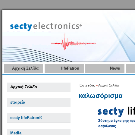
Αρχική Σελίδα
lifePatron
News
Είστε εδώ:
»
Αρχική Σελίδα
Αρχική Σελίδα
καλωσόρισμα
εταιρεία
secty lifePatron®
Media