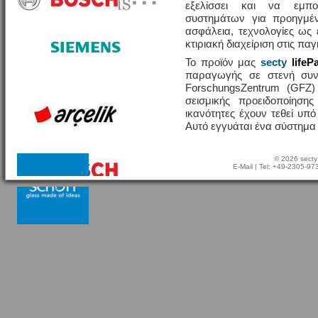
εξελίσσει και να εμπο
συστημάτων για προηγμέν
ασφάλεια, τεχνολογίες ω
κτιριακή διαχείριση στις πα
Το προϊόν μας
secty
lifeP
παραγωγής σε στενή συν
ForschungsZentrum (GFZ
σεισμικής προειδοποίησης
ικανότητες έχουν τεθεί υπ
Αυτό εγγυάται ένα σύστημα
© 2026 secty
E-Mail
| Tel: +49-2305-9