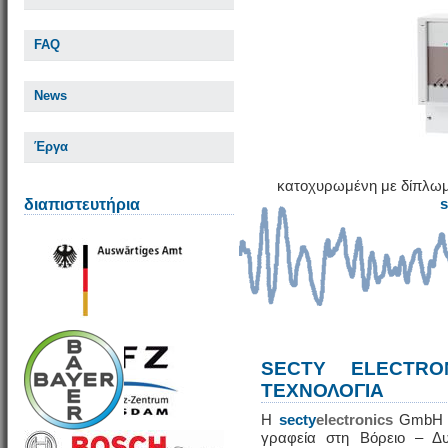
FAQ
News
Έργα
κατοχυρωμένη με δίπλωμ
διαπιστευτήρια
SECTY ELECTRO
ΤΕΧΝΟΛΟΓΙΑ
Η
secty
electronics
GmbH εί
γραφεία στη Βόρειο – Δυ