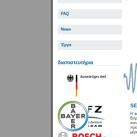
FAQ
News
Έργα
διαπιστευτήρια
SE
Η
s
Βόρ
ικ
προ
μέρ