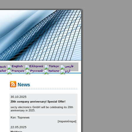
News
30.10.2025
20th company anniversary! Special Offer!
secty electronics GmbH will be celebrating its 20th
anniversary in 2025.
Κατ: Topnews
[περισσότερα]
22.05.2025