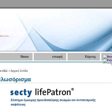
News
επαφή
Χάρτης
τε εδώ:
»
Αρχική Σελίδα
αλωσόρισμα