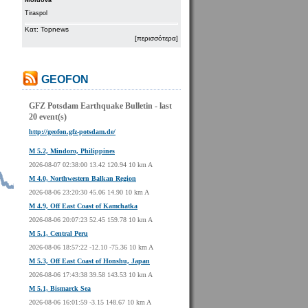
Moldova
Tiraspol
Κατ: Topnews
[περισσότερα]
GEOFON
GFZ Potsdam Earthquake Bulletin - last
20 event(s)
http://geofon.gfz-potsdam.de/
M 5.2, Mindoro, Philippines
2026-08-07 02:38:00 13.42 120.94 10 km A
M 4.0, Northwestern Balkan Region
2026-08-06 23:20:30 45.06 14.90 10 km A
M 4.9, Off East Coast of Kamchatka
2026-08-06 20:07:23 52.45 159.78 10 km A
M 5.1, Central Peru
2026-08-06 18:57:22 -12.10 -75.36 10 km A
M 5.3, Off East Coast of Honshu, Japan
2026-08-06 17:43:38 39.58 143.53 10 km A
M 5.1, Bismarck Sea
2026-08-06 16:01:59 -3.15 148.67 10 km A