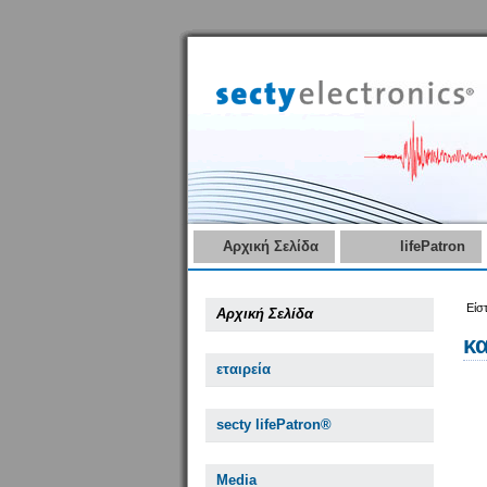
Αρχική Σελίδα
lifePatron
Είσ
Αρχική Σελίδα
κ
εταιρεία
secty lifePatron®
Media