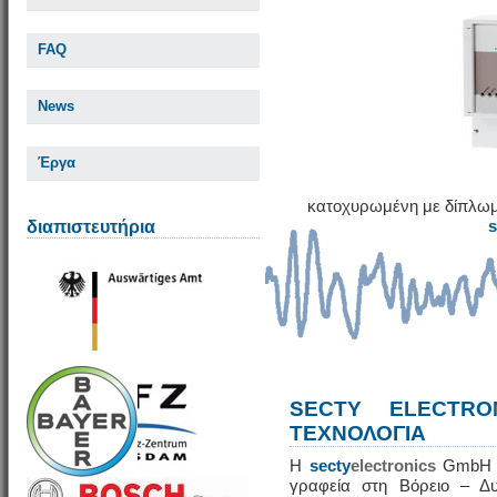
FAQ
News
Έργα
κατοχυρωμένη με δίπλωμ
διαπιστευτήρια
SECTY ELECTRO
ΤΕΧΝΟΛΟΓΙΑ
Η
secty
electronics
GmbH εί
γραφεία στη Βόρειο – Δυ