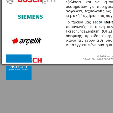
εξελίσσει και να εμπο
συστημάτων για προηγμέν
ασφάλεια, τεχνολογίες ω
κτιριακή διαχείριση στις πα
Το προϊόν μας
secty
lifeP
παραγωγής σε στενή συν
ForschungsZentrum (GFZ
σεισμικής προειδοποίησης
ικανότητες έχουν τεθεί υπ
Αυτό εγγυάται ένα σύστημα
© 2026 secty
E-Mail
| Tel: +49-2305-9