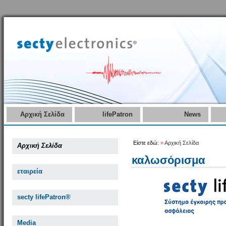
Αρχική Σελίδα
lifePatron
News
Είστε εδώ:
»
Αρχική Σελίδα
Αρχική Σελίδα
καλωσόρισμα
εταιρεία
secty lifePatron®
Media