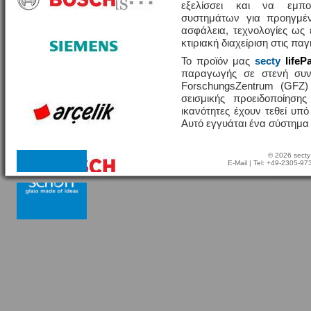
εξελίσσει και να εμπο
συστημάτων για προηγμέν
ασφάλεια, τεχνολογίες ω
κτιριακή διαχείριση στις πα
Το προϊόν μας
secty
lifeP
παραγωγής σε στενή συν
ForschungsZentrum (GFZ
σεισμικής προειδοποίησης
ικανότητες έχουν τεθεί υπ
Αυτό εγγυάται ένα σύστημα
© 2026 secty
E-Mail
| Tel: +49-2305-9