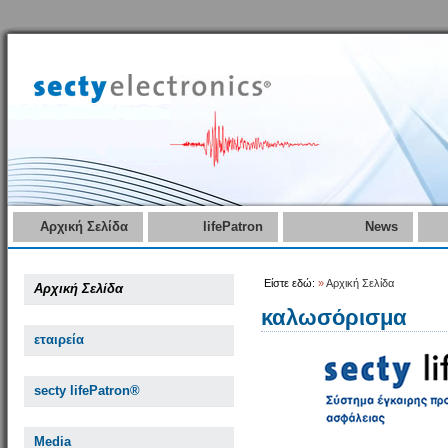
Αρχική Σελίδα
lifePatron
News
Είστε εδώ:
»
Αρχική Σελίδα
Αρχική Σελίδα
καλωσόρισμα
εταιρεία
secty lifePatron®
Media