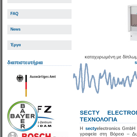
FAQ
News
Έργα
κατοχυρωμένη με δίπλωμ
διαπιστευτήρια
SECTY ELECTRO
ΤΕΧΝΟΛΟΓΙΑ
Η
secty
electronics
GmbH εί
γραφεία στη Βόρειο – Δυ