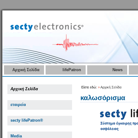
Αρχική Σελίδα
lifePatron
News
Είστε εδώ:
»
Αρχική Σελίδα
Αρχική Σελίδα
καλωσόρισμα
εταιρεία
secty lifePatron®
Media