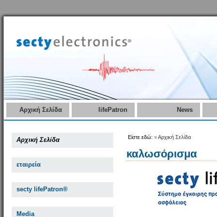
Αρχική Σελίδα
lifePatron
News
Είστε εδώ:
»
Αρχική Σελίδα
Αρχική Σελίδα
καλωσόρισμα
εταιρεία
secty lifePatron®
Media