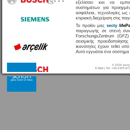
εξελίσσει και να εμπο
συστημάτων για προηγμέν
ασφάλεια, τεχνολογίες ω
κτιριακή διαχείριση στις πα
Το προϊόν μας
secty
lifeP
παραγωγής σε στενή συν
ForschungsZentrum (GFZ
σεισμικής προειδοποίησης
ικανότητες έχουν τεθεί υπ
Αυτό εγγυάται ένα σύστημα
© 2026 secty
E-Mail
| Tel: +49-2305-9