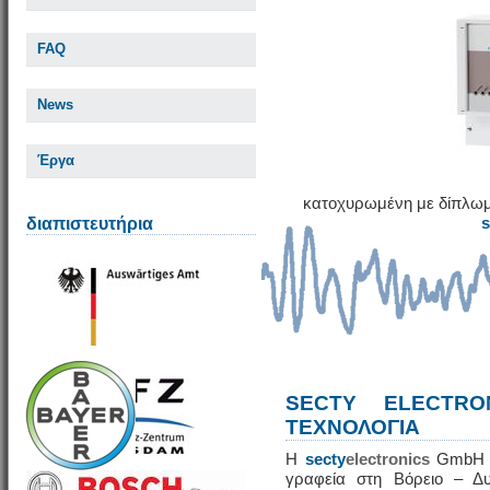
FAQ
News
Έργα
κατοχυρωμένη με δίπλωμ
διαπιστευτήρια
SECTY ELECTRO
ΤΕΧΝΟΛΟΓΙΑ
Η
secty
electronics
GmbH εί
γραφεία στη Βόρειο – Δυ