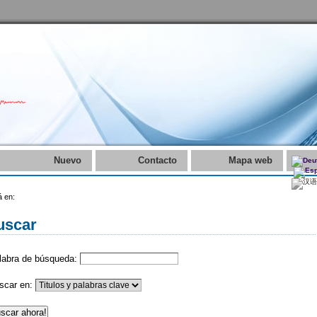
Nuevo
Contacto
Mapa web
á en:
uscar
labra de búsqueda:
scar en: