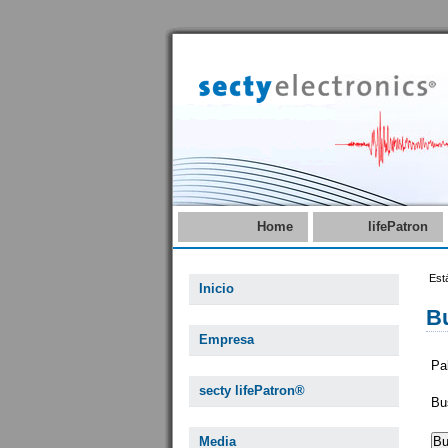
Home
lifePatron
Est
Inicio
B
Empresa
Pa
secty lifePatron®
Bu
Media