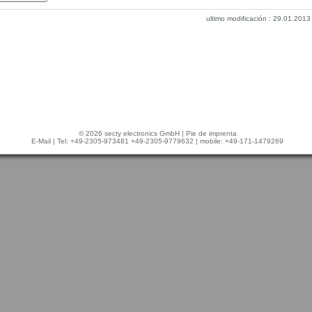
ultimo modificación : 29.01.2013
© 2026 secty electronics GmbH |
Pie de imprenta
E-Mail
| Tel: +49-2305-973481 +49-2305-9779632 | mobile: +49-171-1479269