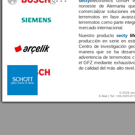
secty
electronics
GmbH es 
noroeste de Alemania que
comercializar soluciones el
terremotos en fase avanza
terremotos como parte integr
mercado internacional.
Nuestro producto
secty
li
producción en serie en estr
Centro de investigación g
manera que se ha desarr
advertencia de terremotos 
el GFZ mediante exhaustivo
de calidad del más alto nivel.
© 2026 sec
E-Mail
| Tel: +49-2305-9