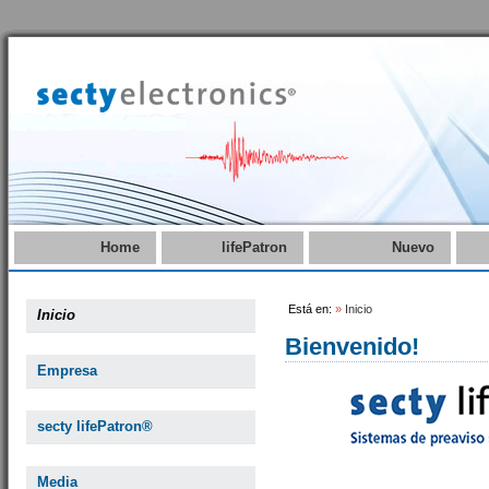
Home
lifePatron
Nuevo
Está en:
»
Inicio
Inicio
Bienvenido!
Empresa
secty lifePatron®
Media