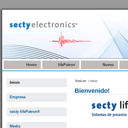
Home
lifePatron
Nuevo
Está en:
»
Inicio
Inicio
Bienvenido!
Empresa
secty lifePatron®
Media