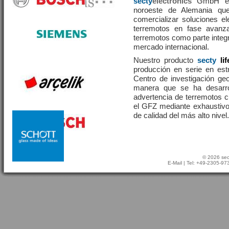
secty
electronics
GmbH es 
noroeste de Alemania que
comercializar soluciones el
terremotos en fase avanza
terremotos como parte integr
mercado internacional.
Nuestro producto
secty
li
producción en serie en estr
Centro de investigación g
manera que se ha desarr
advertencia de terremotos 
el GFZ mediante exhaustivo
de calidad del más alto nivel.
© 2026 sec
E-Mail
| Tel: +49-2305-9