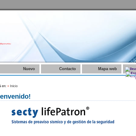
Nuevo
Contacto
Mapa web
á en:
»
Inicio
ienvenido!