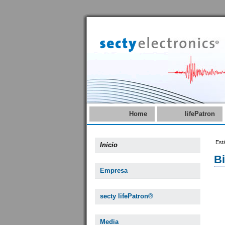
Home
lifePatron
Est
Inicio
B
Empresa
secty lifePatron®
Media