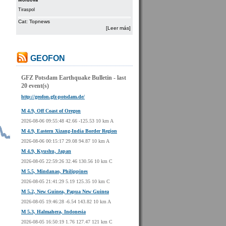
Moldova
Tiraspol
Cat: Topnews
[Leer más]
GEOFON
GFZ Potsdam Earthquake Bulletin - last
20 event(s)
http://geofon.gfz-potsdam.de/
M 4.9, Off Coast of Oregon
2026-08-06 09:55:48 42.66 -125.53 10 km A
M 4.9, Eastern Xizang-India Border Region
2026-08-06 00:15:17 29.08 94.87 10 km A
M 4.9, Kyushu, Japan
2026-08-05 22:59:26 32.46 130.56 10 km C
M 5.5, Mindanao, Philippines
2026-08-05 21:41:29 5.19 125.35 10 km C
M 5.2, New Guinea, Papua New Guinea
2026-08-05 19:46:28 -6.54 143.82 10 km A
M 5.3, Halmahera, Indonesia
2026-08-05 16:50:19 1.76 127.47 121 km C