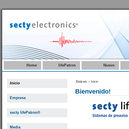
Home
lifePatron
Nuevo
Está en:
»
Inicio
Inicio
Bienvenido!
Empresa
secty lifePatron®
Media