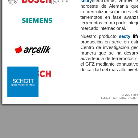
secty
electronics
GmbH es 
noroeste de Alemania que
comercializar soluciones el
terremotos en fase avanza
terremotos como parte integr
mercado internacional.
Nuestro producto
secty
li
producción en serie en estr
Centro de investigación g
manera que se ha desarr
advertencia de terremotos 
el GFZ mediante exhaustivo
de calidad del más alto nivel.
© 2026 sec
E-Mail
| Tel: +49-2305-9