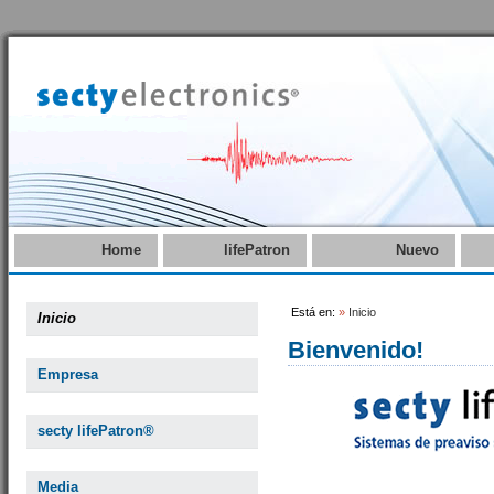
Home
lifePatron
Nuevo
Está en:
»
Inicio
Inicio
Bienvenido!
Empresa
secty lifePatron®
Media