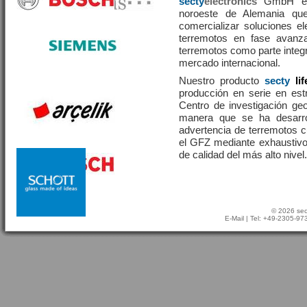
secty
electronics
GmbH es 
noroeste de Alemania que
comercializar soluciones el
terremotos en fase avanza
terremotos como parte integr
mercado internacional.
Nuestro producto
secty
li
producción en serie en estr
Centro de investigación g
manera que se ha desarr
advertencia de terremotos 
el GFZ mediante exhaustivo
de calidad del más alto nivel.
© 2026 sec
E-Mail
| Tel: +49-2305-9