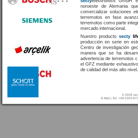
secty
electronics
GmbH es 
noroeste de Alemania que
comercializar soluciones el
terremotos en fase avanza
terremotos como parte integr
mercado internacional.
Nuestro producto
secty
li
producción en serie en estr
Centro de investigación g
manera que se ha desarr
advertencia de terremotos 
el GFZ mediante exhaustivo
de calidad del más alto nivel.
© 2026 sec
E-Mail
| Tel: +49-2305-9