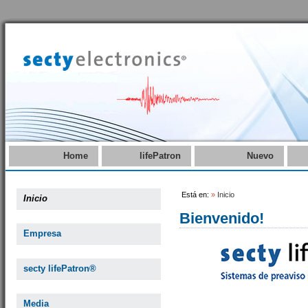
Home
lifePatron
Nuevo
Está en:
»
Inicio
Inicio
Bienvenido!
Empresa
secty lifePatron®
Media