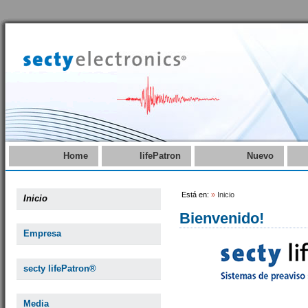
Home
lifePatron
Nuevo
Está en:
»
Inicio
Inicio
Bienvenido!
Empresa
secty lifePatron®
Media