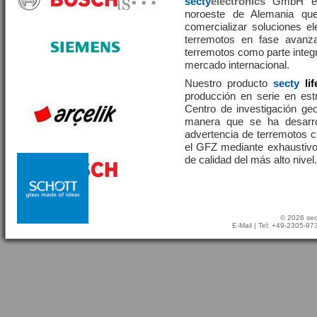
secty
electronics
GmbH es 
noroeste de Alemania que
comercializar soluciones el
terremotos en fase avanza
terremotos como parte integr
mercado internacional.
Nuestro producto
secty
li
producción en serie en estr
Centro de investigación g
manera que se ha desarr
advertencia de terremotos 
el GFZ mediante exhaustivo
de calidad del más alto nivel.
© 2026 sec
E-Mail
| Tel: +49-2305-9