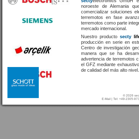
secty
electronics
GmbH es 
noroeste de Alemania que
comercializar soluciones el
terremotos en fase avanza
terremotos como parte integr
mercado internacional.
Nuestro producto
secty
li
producción en serie en estr
Centro de investigación g
manera que se ha desarr
advertencia de terremotos 
el GFZ mediante exhaustivo
de calidad del más alto nivel.
© 2026 sec
E-Mail
| Tel: +49-2305-9