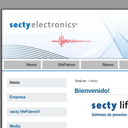
Home
lifePatron
Nuevo
Está en:
»
Inicio
Inicio
Bienvenido!
Empresa
secty lifePatron®
Media