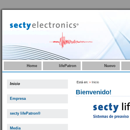
Home
lifePatron
Nuevo
Está en:
»
Inicio
Inicio
Bienvenido!
Empresa
secty lifePatron®
Media