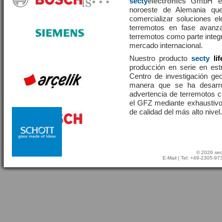
secty
electronics
GmbH es 
noroeste de Alemania que
comercializar soluciones el
terremotos en fase avanza
terremotos como parte integr
mercado internacional.
Nuestro producto
secty
li
producción en serie en estr
Centro de investigación g
manera que se ha desarr
advertencia de terremotos 
el GFZ mediante exhaustivo
de calidad del más alto nivel.
© 2026 sec
E-Mail
| Tel: +49-2305-9