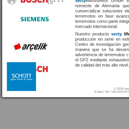
secty
electronics
GmbH es 
noroeste de Alemania que
comercializar soluciones el
terremotos en fase avanza
terremotos como parte integr
mercado internacional.
Nuestro producto
secty
li
producción en serie en estr
Centro de investigación g
manera que se ha desarr
advertencia de terremotos 
el GFZ mediante exhaustivo
de calidad del más alto nivel.
© 2026 sec
E-Mail
| Tel: +49-2305-9