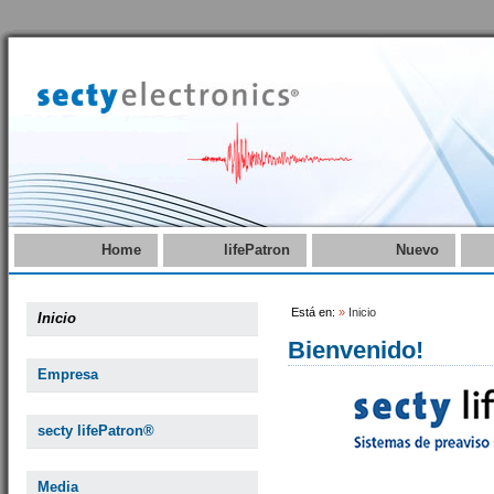
Home
lifePatron
Nuevo
Está en:
»
Inicio
Inicio
Bienvenido!
Empresa
secty lifePatron®
Media