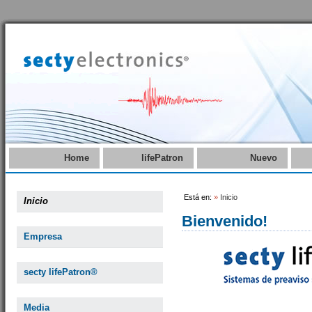
Home
lifePatron
Nuevo
Está en:
»
Inicio
Inicio
Bienvenido!
Empresa
secty lifePatron®
Media