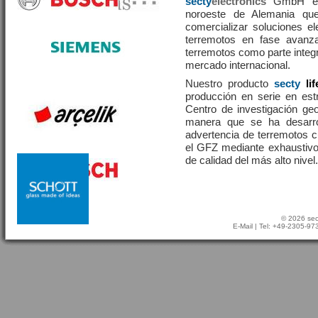
secty
electronics
GmbH es 
noroeste de Alemania que
comercializar soluciones el
terremotos en fase avanza
terremotos como parte integr
mercado internacional.
Nuestro producto
secty
li
producción en serie en estr
Centro de investigación g
manera que se ha desarr
advertencia de terremotos 
el GFZ mediante exhaustivo
de calidad del más alto nivel.
© 2026 sec
E-Mail
| Tel: +49-2305-9