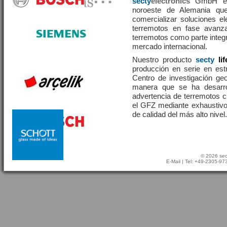
secty
electronics
GmbH es 
noroeste de Alemania que
comercializar soluciones el
terremotos en fase avanza
terremotos como parte integr
mercado internacional.
Nuestro producto
secty
li
producción en serie en estr
Centro de investigación g
manera que se ha desarr
advertencia de terremotos 
el GFZ mediante exhaustivo
de calidad del más alto nivel.
© 2026 sec
E-Mail
| Tel: +49-2305-9