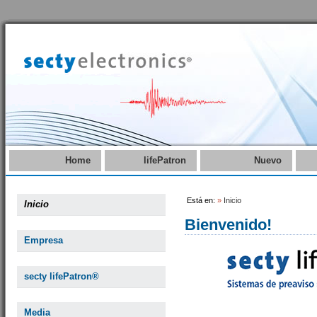
Home
lifePatron
Nuevo
Está en:
»
Inicio
Inicio
Bienvenido!
Empresa
secty lifePatron®
Media