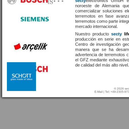
secty
electronics
GmbH es 
noroeste de Alemania que
comercializar soluciones el
terremotos en fase avanza
terremotos como parte integr
mercado internacional.
Nuestro producto
secty
li
producción en serie en estr
Centro de investigación g
manera que se ha desarr
advertencia de terremotos 
el GFZ mediante exhaustivo
de calidad del más alto nivel.
© 2026 sec
E-Mail
| Tel: +49-2305-9