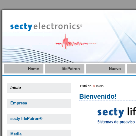
Home
lifePatron
Nuevo
Está en:
»
Inicio
Inicio
Bienvenido!
Empresa
secty lifePatron®
Media