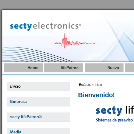
Home
lifePatron
Nuevo
Está en:
»
Inicio
Inicio
Bienvenido!
Empresa
secty lifePatron®
Media