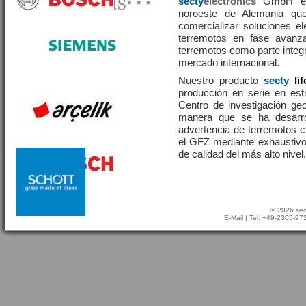
secty
electronics
GmbH es 
noroeste de Alemania que
comercializar soluciones el
terremotos en fase avanza
terremotos como parte integr
mercado internacional.
Nuestro producto
secty
li
producción en serie en estr
Centro de investigación g
manera que se ha desarr
advertencia de terremotos 
el GFZ mediante exhaustivo
de calidad del más alto nivel.
© 2026 sec
E-Mail
| Tel: +49-2305-9