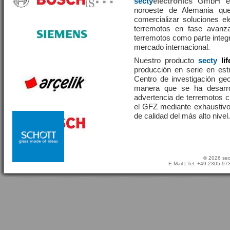
secty
electronics
GmbH es 
noroeste de Alemania que
comercializar soluciones el
terremotos en fase avanza
terremotos como parte integr
mercado internacional.
Nuestro producto
secty
li
producción en serie en estr
Centro de investigación g
manera que se ha desarr
advertencia de terremotos 
el GFZ mediante exhaustivo
de calidad del más alto nivel.
© 2026 sec
E-Mail
| Tel: +49-2305-9