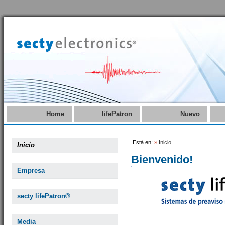
Home
lifePatron
Nuevo
Está en:
»
Inicio
Inicio
Bienvenido!
Empresa
secty lifePatron®
Media