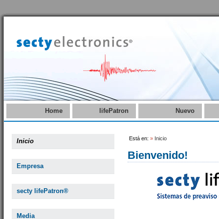
Home
lifePatron
Nuevo
Está en:
»
Inicio
Inicio
Bienvenido!
Empresa
secty lifePatron®
Media