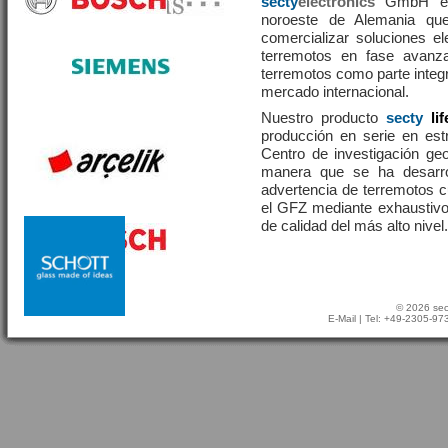
secty
electronics
GmbH es 
noroeste de Alemania que
comercializar soluciones el
terremotos en fase avanza
terremotos como parte integr
mercado internacional.
Nuestro producto
secty
li
producción en serie en estr
Centro de investigación g
manera que se ha desarr
advertencia de terremotos 
el GFZ mediante exhaustivo
de calidad del más alto nivel.
© 2026 sec
E-Mail
| Tel: +49-2305-9