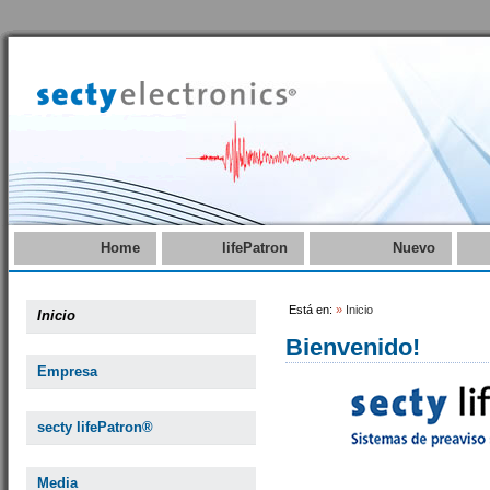
Home
lifePatron
Nuevo
Está en:
»
Inicio
Inicio
Bienvenido!
Empresa
secty lifePatron®
Media