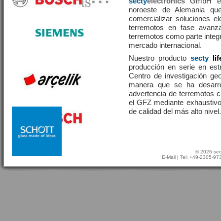
secty
electronics
GmbH es 
noroeste de Alemania que
comercializar soluciones el
terremotos en fase avanza
terremotos como parte integr
mercado internacional.
Nuestro producto
secty
li
producción en serie en estr
Centro de investigación g
manera que se ha desarr
advertencia de terremotos 
el GFZ mediante exhaustivo
de calidad del más alto nivel.
© 2026 sec
E-Mail
| Tel: +49-2305-9