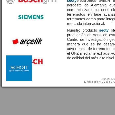
secty
electronics
GmbH es 
noroeste de Alemania que
comercializar soluciones el
terremotos en fase avanza
terremotos como parte integr
mercado internacional.
Nuestro producto
secty
li
producción en serie en estr
Centro de investigación g
manera que se ha desarr
advertencia de terremotos 
el GFZ mediante exhaustivo
de calidad del más alto nivel.
© 2026 sec
E-Mail
| Tel: +49-2305-9