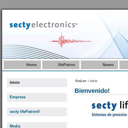
Home
lifePatron
Nuevo
Está en:
»
Inicio
Inicio
Bienvenido!
Empresa
secty lifePatron®
Media