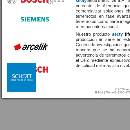
secty
electronics
GmbH es 
noroeste de Alemania que
comercializar soluciones el
terremotos en fase avanza
terremotos como parte integr
mercado internacional.
Nuestro producto
secty
li
producción en serie en estr
Centro de investigación g
manera que se ha desarr
advertencia de terremotos 
el GFZ mediante exhaustivo
de calidad del más alto nivel.
© 2026 sec
E-Mail
| Tel: +49-2305-9