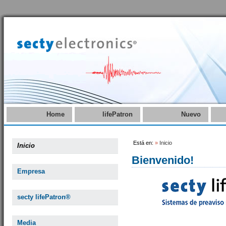
Home
lifePatron
Nuevo
Está en:
»
Inicio
Inicio
Bienvenido!
Empresa
secty lifePatron®
Media