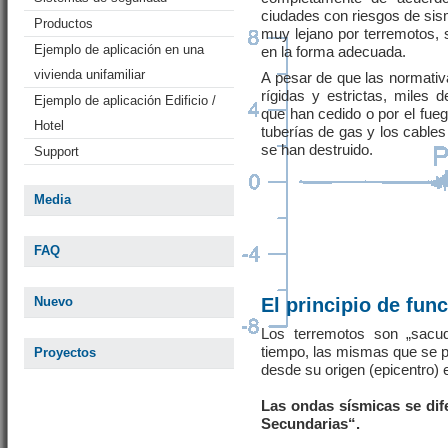
ciudades con riesgos de sis
Productos
muy lejano por terremotos, 
Ejemplo de aplicación en una
en la forma adecuada.
vivienda unifamiliar
A pesar de que las normati
rígidas y estrictas, miles 
Ejemplo de aplicación Edificio /
que han cedido o por el fue
Hotel
tuberías de gas y los cables
se han destruido.
Support
Media
FAQ
Nuevo
El principio de fun
Los terremotos son „sacud
tiempo, las mismas que se p
Proyectos
desde su origen (epicentro) 
Las ondas sísmicas se di
Secundarias“.