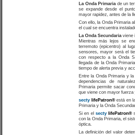
La Onda Primaria
de un ter
se expande desde el punto
mayor rapidez, antes de la l
Con ello, la Onda Primaria 
el cual se encuentra instala
La Onda Secundaria
viene 
Mientras más lejos se enc
terremoto (epicentro) al lu
sensores, mayor será el ti
con respecto a la Onda Se
llegada de la Onda Primaria
tiempo de alerta previa y ac
Entre la Onda Primaria y l
dependencias de naturalez
Primaria permite sacar con
que viene con mayor fuerza 
secty
lifePatron®
está en la
Primaria y la Onda Secundar
Si en el
secty
lifePatron®
s
con la Onda Primaria, el sis
óptica.
La definición del valor dete