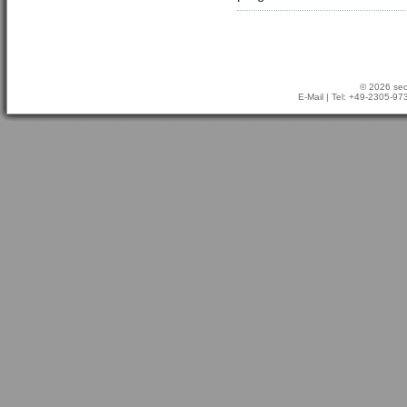
© 2026 sec
E-Mail
| Tel: +49-2305-9