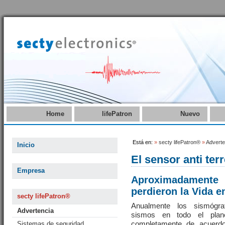
Home
lifePatron
Nuevo
Está en:
»
secty lifePatron®
»
Adverte
Inicio
El sensor anti ter
Empresa
Aproximadamente 
perdieron la Vida 
secty lifePatron®
Anualmente los sismógra
Advertencia
sismos en todo el plane
completamente de acuerdo
Sistemas de seguridad