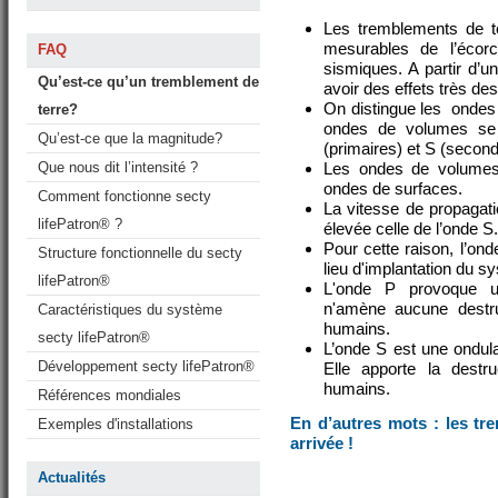
Les tremblements de t
mesurables de l’écor
FAQ
sismiques. A partir d’u
Qu’est-ce qu’un tremblement de
avoir des effets très des
On distingue les ondes
terre?
ondes de volumes se 
Qu’est-ce que la magnitude?
(primaires) et S (second
Que nous dit l’intensité ?
Les ondes de volumes
ondes de surfaces.
Comment fonctionne secty
La vitesse de propagati
lifePatron® ?
élevée celle de l’onde S.
Pour cette raison, l’ond
Structure fonctionnelle du secty
lieu d'implantation du s
lifePatron®
L'onde P provoque un
n'amène aucune destruc
Caractéristiques du système
humains.
secty lifePatron®
L’onde S est une ondula
Développement secty lifePatron®
Elle apporte la destr
humains.
Références mondiales
En d’autres mots : les tr
Exemples d'installations
arrivée !
Actualités