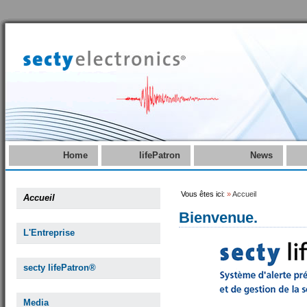
Home
lifePatron
News
Vous êtes ici:
»
Accueil
Accueil
Bienvenue.
L'Entreprise
secty lifePatron®
Media