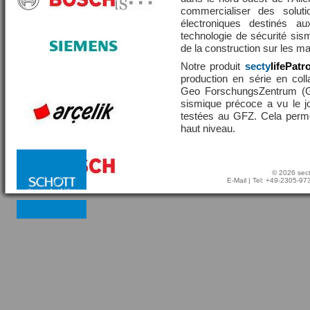
commercialiser des solut
électroniques destinés a
technologie de sécurité sis
de la construction sur les 
Notre produit
secty
lifePatr
production en série en coll
Geo ForschungsZentrum (GF
sismique précoce a vu le j
testées au GFZ. Cela perme
haut niveau.
© 2026 sect
E-Mail
| Tel: +49-2305-9