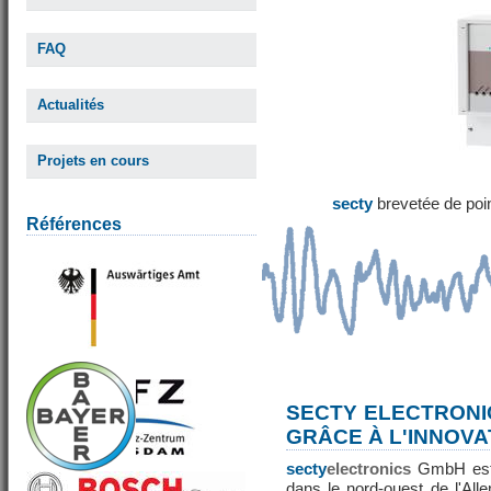
FAQ
Actualités
Projets en cours
secty
brevetée de poi
Références
SECTY ELECTRONI
GRÂCE À L'INNOVA
secty
electronics
GmbH est 
dans le nord-ouest de l'All