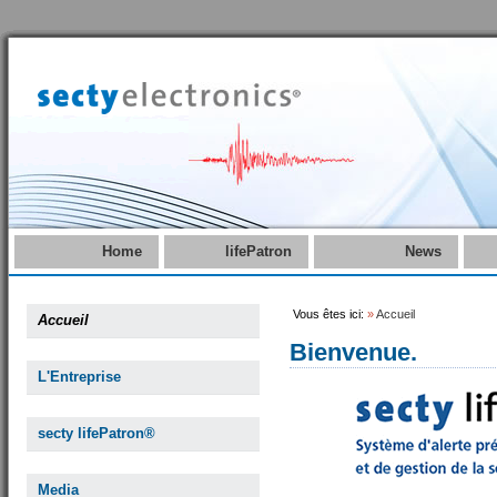
Home
lifePatron
News
Vous êtes ici:
»
Accueil
Accueil
Bienvenue.
L'Entreprise
secty lifePatron®
Media