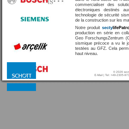
commercialiser des solut
électroniques destinés a
technologie de sécurité sis
de la construction sur les 
Notre produit
secty
lifePatr
production en série en coll
Geo ForschungsZentrum (GF
sismique précoce a vu le j
testées au GFZ. Cela perme
haut niveau.
© 2026 sect
E-Mail
| Tel: +49-2305-9