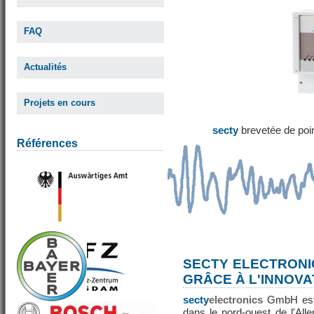
FAQ
Actualités
Projets en cours
secty
brevetée de poi
Références
SECTY ELECTRONI
GRÂCE À L'INNOVA
secty
electronics
GmbH est 
dans le nord-ouest de l'All