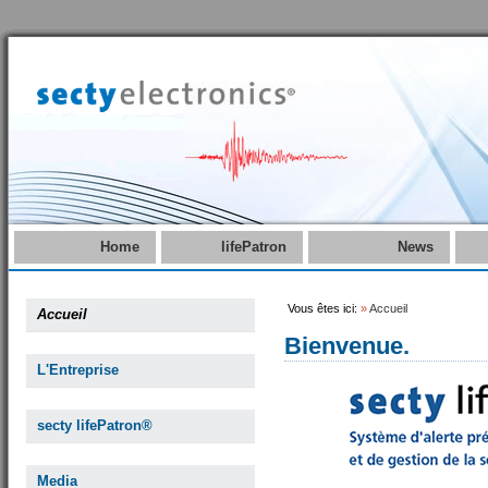
Home
lifePatron
News
Vous êtes ici:
»
Accueil
Accueil
Bienvenue.
L'Entreprise
secty lifePatron®
Media