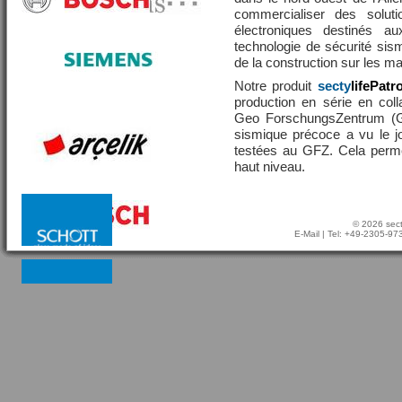
commercialiser des solut
électroniques destinés a
technologie de sécurité sis
de la construction sur les 
Notre produit
secty
lifePatr
production en série en coll
Geo ForschungsZentrum (GF
sismique précoce a vu le j
testées au GFZ. Cela perme
haut niveau.
© 2026 sect
E-Mail
| Tel: +49-2305-9