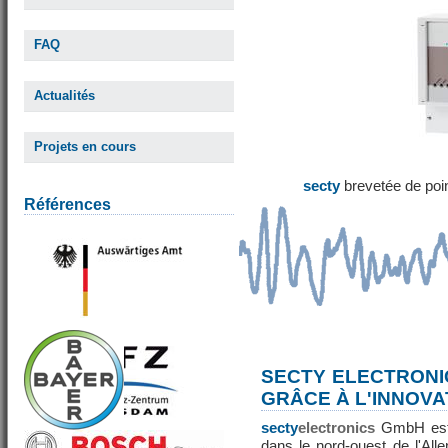
FAQ
Actualités
Projets en cours
secty
brevetée de poi
Références
SECTY ELECTRONI
GRÂCE À L'INNOVA
secty
electronics
GmbH est 
dans le nord-ouest de l'All