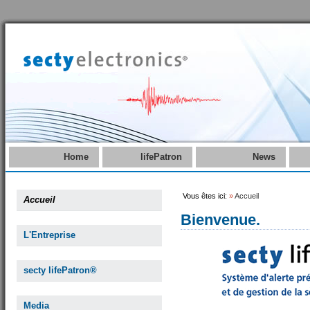
Home
lifePatron
News
Vous êtes ici:
»
Accueil
Accueil
Bienvenue.
L'Entreprise
secty lifePatron®
Media