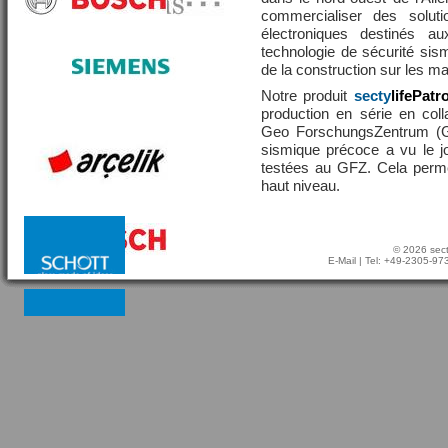
commercialiser des solut
électroniques destinés a
technologie de sécurité sis
de la construction sur les 
Notre produit
secty
lifePatr
production en série en coll
Geo ForschungsZentrum (GF
sismique précoce a vu le j
testées au GFZ. Cela perme
haut niveau.
© 2026 sect
E-Mail
| Tel: +49-2305-9