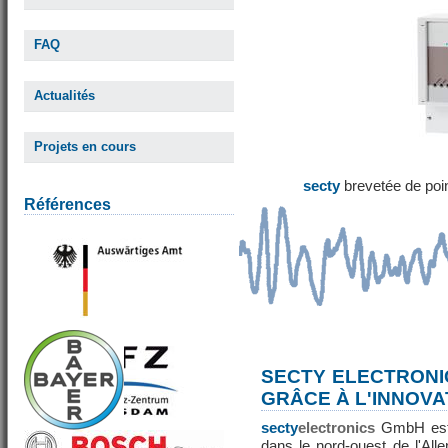
FAQ
Actualités
Projets en cours
secty
brevetée de poi
Références
SECTY ELECTRONI
GRÂCE À L'INNOVA
secty
electronics
GmbH est 
dans le nord-ouest de l'All